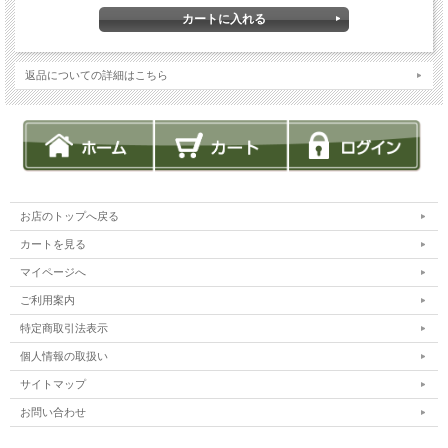
★お届けまでに4～14日位かかります。発送までの日数がかかる場合もございます
が、順番に発送させていただきますので、ご了承の程よろしくお願い致します。
※写真はイメージです。このようなパンが、種類によっては数量がかわりますが目
返品についての詳細はこちら
安としては18～20個程度入ります。同じ種類が2個以上入ることもございます。
●ロスパン詰合せ
ご来店されるお客様に選ぶ楽しさを味わっていただく為に営業時間内にたくさんの
パンを焼いています。パンは前日から予想をたてて準備をするので、急な雨など天
候によってもパンの売れ行きがかわり、閉店後においしいパンが残ってしまうこと
もあります。しょうがないとは思いつつも、職人が丹精込めて作った大切なパンを
廃棄してしまうのはとても残念です。少しでもパンのおいしさを多くの方にお届け
するために、ロスパン詰合せを販売することになりました。
お店のトップへ戻る
・商品内容の指定はできませんが、80サイズの箱に詰めてクール便にてお届けしま
カートを見る
す。お支払い方法によっては、別途決済手数料は掛かりますが大変お得な詰合せで
す。ぜひお試しください。
マイページへ
ご利用案内
・1回のご注文につき、1個限りとさせて頂きます。また、他の商品と同時にご注文
頂けませんのでご了承ください。
特定商取引法表示
・アレルギーの方への対応ができません。ご心配のある方はご遠慮ください。
個人情報の取扱い
・冷凍便でお送りいたしますが、予冷ができないためパンが完全に凍らないことが
サイトマップ
あります。
お問い合わせ
【保存方法】
すぐにお召し上がりにならない場合は冷凍庫で保管してください。10日間ほど保存